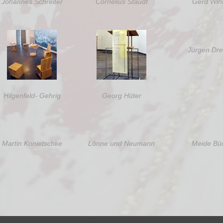
Johannes Schreiter
Cornelius Staudt
Gerd Win
Jürgen Dr
Hilgenfeld- Gehrig
Georg Hüter
Martin Konietschke
Lönne und Neumann
Meide Bü