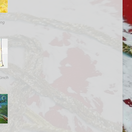
ing
ünch