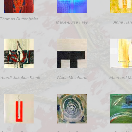
Thomas Duttenhöfer
Marie-Luise Frey
Anne Har
rhardt Jakobus Klonk
Willes Meinhardt
Eberhard M