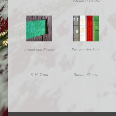
Johann P. Reuter
Arnold und Eichler
Eva von der Stein
K. H. Traut
Renate Kletzka