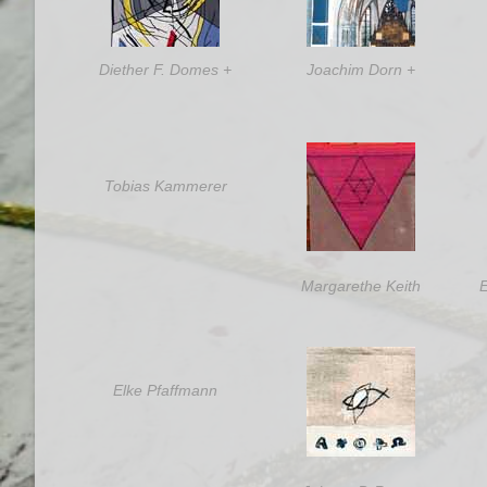
Diether F. Domes +
Joachim Dorn +
Tobias Kammerer
Margarethe Keith
E
Elke Pfaffmann