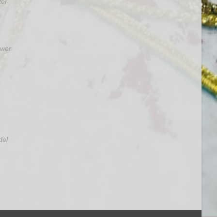
ter
ewer
del