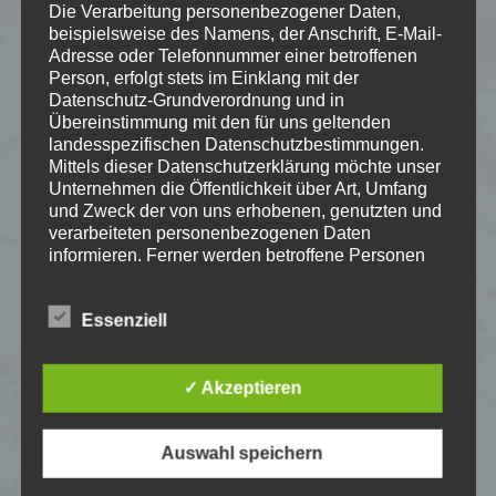
Eine Weitergabe von Daten an Dritte findet nicht statt.
Die Verarbeitung personenbezogener Daten,
beispielsweise des Namens, der Anschrift, E-Mail-
Kontakt
Adresse oder Telefonnummer einer betroffenen
Für weitere Informationen und Rückfragen zum Datenschutz wenden
Person, erfolgt stets im Einklang mit der
Sie sich bitte an u. a. Adresse:
Datenschutz-Grundverordnung und in
Übereinstimmung mit den für uns geltenden
Textilwerkstatt am Elisabethenstift gGmbH
landesspezifischen Datenschutzbestimmungen.
Prinz-Christians-Weg 11 | 64287 Darmstadt
Mittels dieser Datenschutzerklärung möchte unser
Telefon: 0 61 51 – 1 59 68 64 | Telefax: 0 61 51 – 1 59 68 65
Unternehmen die Öffentlichkeit über Art, Umfang
e-mail: info(at)textil-kunst-kirche.de
und Zweck der von uns erhobenen, genutzten und
Registergericht: Amtsgericht Darmstadt, HRB 9185
verarbeiteten personenbezogenen Daten
StNr. 07 250 4292 6 – V/602
informieren. Ferner werden betroffene Personen
Umsatzsteuer ID-Nr. DE240 157 161
mittels dieser Datenschutzerklärung über die ihnen
Vertretungsberechtigte Geschäftsführer: Marie-Luise Frey-Jansen |
zustehenden Rechte aufgeklärt.
Sven Hardegen
Essenziell
Wir haben als für die Verarbeitung Verantwortlicher
Zuständige Aufsichtsbehörde
zahlreiche technische und organisatorische
Der Datenschutzbeauftragte der EKD – Region Mitte-West:
Maßnahmen umgesetzt, um einen möglichst
✓ Akzeptieren
Sebastian Kita, Regionalverantwortlicher
lückenlosen Schutz der über diese Internetseite
Friedhof 4
verarbeiteten personenbezogenen Daten
44135 Dortmund
Auswahl speichern
sicherzustellen. Dennoch können Internetbasierte
Telefon: (0231) 533827-0
Datenübertragungen grundsätzlich
Telefax: (0231) 533827-20