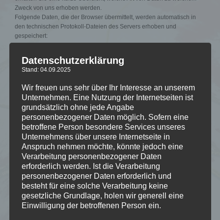
Zweck von uns erhoben werden.
Folgende Daten, die der Browser übermittelt, werden automatisch in
den technischen Protokoll-Dateien des Servers erhoben und
gespeichert:
•IP-Adresse
Datenschutzerklärung
•Computer-Betriebssystem
Stand: 04.09.2025
•Browser-Typ/-Version
•Name Ihres Internet Service Providers
Wir freuen uns sehr über Ihr Interesse an unserem
•Uhrzeit der Server-Anfrage
Unternehmen. Eine Nutzung der Internetseiten ist
•Webseite, von der aus Sie uns besuchen (Referrer-URL)
grundsätzlich ohne jede Angabe
•Webseiten, die Sie bei uns besuchen
personenbezogener Daten möglich. Sofern eine
betroffene Person besondere Services unseres
Cookies
Unternehmens über unsere Internetseite in
Beim Zugriff auf die Website wird ein Session-Cookie im Browser des
Anspruch nehmen möchte, könnte jedoch eine
Nutzers angelegt. Dieses Cookie wird bei jeder folgenden Anfrage zur
Verarbeitung personenbezogener Daten
Identifikation des Nutzers mit gesendet. Anhand dieser Informationen
erforderlich werden. Ist die Verarbeitung
können Anmeldeinformationen für einen internen Bereich sowie
personenbezogener Daten erforderlich und
weitere nutzerbasierte Einstellungen mit den Anfragen verknüpft
besteht für eine solche Verarbeitung keine
werden. Diese Informationen werden nicht weiterverarbeitet und nicht
gesetzliche Grundlage, holen wir generell eine
für Bewegungs- oder Nutzerprofile genutzt.
Einwilligung der betroffenen Person ein.
Weitergabe von Daten