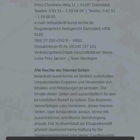
Prinz-Christians-Weg 11 | 64287 Darmstadt
Telefon: 0 61 51 – 1 59 68 64 | Telefax: 0 61 51
– 1 59 68 65
e-mail: info(at)textil-kunst-kirche.de
Registergericht: Amtsgericht Darmstadt, HRB
9185
StNr. 07 250 4292 6 – V/602
Umsatzsteuer ID-Nr. DE240 157 161
Vertretungsberechtigte Geschäftsführer: Marie-
Luise Frey-Jansen | Sven Hardegen
Alle Rechte der Internet-Seiten
www.textil-kunst-kirche.de bleiben vorbehalten.
Unautorisiertes Kopieren und Verwenden von
Inhalten und Abbildungen ist verboten. Die
Inhalte dieser Seiten sind ausschließlich für den
persönlichen Bedarf zu nutzen. Das Kopieren,
Vervielfältigen oder Verändern dieser Internet-
Seiten, oder Bestandteile daraus, ist nur mit
ausdrücklicher, schriftlicher Genehmigung
erlaubt. Die Textilwerkstatt am Elisabethenstift
gGmbH übernimmt keine Haftung für die
Zugangsmöglichkeit oder deren Zugriffsqualität