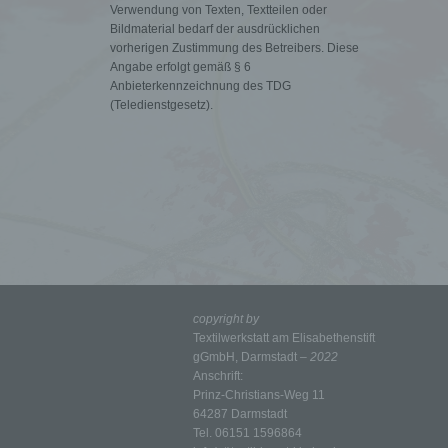
Verwendung von Texten, Textteilen oder
kulturellen oder sozialen Identität dieser natürlichen Person
sind, identifiziert werden kann.
Bildmaterial bedarf der ausdrücklichen
vorherigen Zustimmung des Betreibers. Diese
Angabe erfolgt gemäß § 6
b) betroffene Person
Anbieterkennzeichnung des TDG
(Teledienstgesetz).
Betroffene Person ist jede identifizierte oder identifizierbare
natürliche Person, deren personenbezogene Daten von dem
für die Verarbeitung Verantwortlichen verarbeitet werden.
c) Verarbeitung
Verarbeitung ist jeder mit oder ohne Hilfe automatisierter
Verfahren ausgeführte Vorgang oder jede solche
Vorgangsreihe im Zusammenhang mit personenbezogenen
Daten wie das Erheben, das Erfassen, die Organisation, das
Ordnen, die Speicherung, die Anpassung oder Veränderung,
das Auslesen, das Abfragen, die Verwendung, die Offenlegung
durch Übermittlung, Verbreitung oder eine andere Form der
copyright by
Bereitstellung, den Abgleich oder die Verknüpfung, die
Textilwerkstatt am Elisabethenstift
Einschränkung, das Löschen oder die Vernichtung.
gGmbH, Darmstadt
– 2022
Anschrift:
Prinz-Christians-Weg 11
d) Einschränkung der Verarbeitung
64287 Darmstadt
Tel. 06151 1596864
Einschränkung der Verarbeitung ist die Markierung