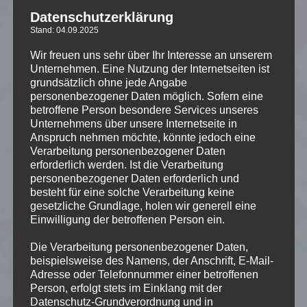
und die Art der Darstellung. Die Textilwerkstatt
Datenschutzerklärung
am Elisabethenstift gGmbH ist nicht
verantwortlich für die Inhalte der verlinkten Seiten
Stand: 04.09.2025
außerhalb deren Internet-Seiten.
Wir freuen uns sehr über Ihr Interesse an unserem
Unternehmen. Eine Nutzung der Internetseiten ist
Verantwortlich für den Internetauftritt nach § 55
grundsätzlich ohne jede Angabe
(2) RStV ist Marie-Luise Frey-Jansen, Adresse,
Email und Telefonnr siehe oben
personenbezogener Daten möglich. Sofern eine
Diese Website ist weitgehend barrierefrei und
betroffene Person besondere Services unseres
orientiert sich an den Standards des World Wide
Unternehmens über unsere Internetseite in
Web Consortium (W3C).
Anspruch nehmen möchte, könnte jedoch eine
Hinweise zum
Datenschutz
finden Sie hier.
Verarbeitung personenbezogener Daten
erforderlich werden. Ist die Verarbeitung
Für die Richtigkeit, Vollständigkeit und Aktualität
personenbezogener Daten erforderlich und
der in der Domain enthaltenen Informationen
besteht für eine solche Verarbeitung keine
oder Verweise wird keine Gewähr übernommen.
gesetzliche Grundlage, holen wir generell eine
Jegliche Haftung für evtl. Schäden aus der
Einwilligung der betroffenen Person ein.
Nutzung des Link-Kataloges ist ausgeschlossen.
Die hier angebotenen Links sind sorgfältig
Die Verarbeitung personenbezogener Daten,
ausgewählt. Eine Verantwortung für den Inhalt
beispielsweise des Namens, der Anschrift, E-Mail-
der mittels Link angebotenen Seiten wird jedoch
Adresse oder Telefonnummer einer betroffenen
nicht übernommen; verantwortlich für den Inhalt
Person, erfolgt stets im Einklang mit der
der verlinkten Seiten sind vielmehr die jeweiligen
Datenschutz-Grundverordnung und in
Autoren.