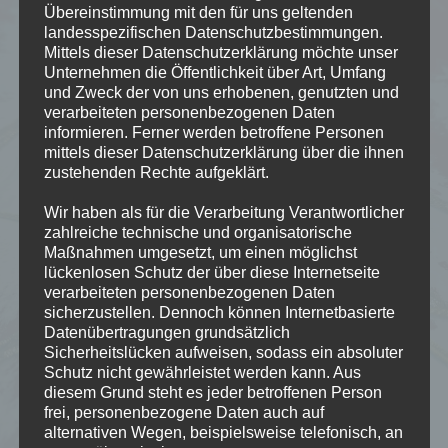
Übereinstimmung mit den für uns geltenden
Der Verfasser distanziert sich ausdrücklich von
landesspezifischen Datenschutzbestimmungen.
evtl. rechtswidrigen Inhalten der verlinkten
Mittels dieser Datenschutzerklärung möchte unser
Seiten. Der Verfasser bewertet den Inhalt dieser
Seiten nur zum Zeitpunkt der Aufnahme in den
Unternehmen die Öffentlichkeit über Art, Umfang
Katalog; eine spätere Änderung kann nicht
und Zweck der von uns erhobenen, genutzten und
überprüft werden. Der Verfasser hat auch keine
verarbeiteten personenbezogenen Daten
Einflussmöglichkeit auf den Inhalt fremder
informieren. Ferner werden betroffene Personen
Homepages im Falle deren kurzfristiger
mittels dieser Datenschutzerklärung über die ihnen
Entwicklung durch Updates und zeichnet daher
zustehenden Rechte aufgeklärt.
für deren Inhalt(e) in keiner Weise verantwortlich.
Sollten Sie dennoch Kenntnis davon haben, dass
Wir haben als für die Verarbeitung Verantwortlicher
ein auf diesen (fremden) Seiten angebotener
zahlreiche technische und organisatorische
Link auf eine Seite mit rechtsverletzenden
Maßnahmen umgesetzt, um einen möglichst
Inhalten verweist, so senden Sie bitte umgehend
lückenlosen Schutz der über diese Internetseite
eine eMail.
verarbeiteten personenbezogenen Daten
Der Vollständigkeit halber wird darauf
sicherzustellen. Dennoch können Internetbasierte
hingewiesen, dass die vorgenannten Hinweise
Datenübertragungen grundsätzlich
zum Haftungsausschluss sich ausdrücklich auch
Sicherheitslücken aufweisen, sodass ein absoluter
beziehen bzw. sinngemäß erstrecken auf die
Schutz nicht gewährleistet werden kann. Aus
Entscheidung des OLG Köln vom 28.05.2002,
diesem Grund steht es jeder betroffenen Person
Az.: 15 U 221/01, soweit die dortigen
frei, personenbezogene Daten auch auf
Entscheidungsgründe im weitesten Sinne für die
alternativen Wegen, beispielsweise telefonisch, an
Inhalte dieser Homepage angewandt werden